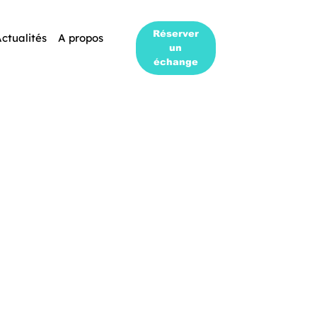
Réserver
ctualités
A propos
un
échange