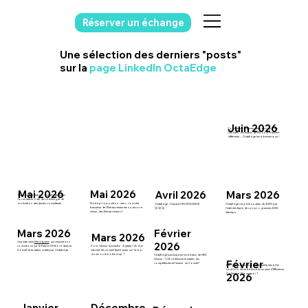
Réserver un échange
Une sélection des derniers "posts"
sur la
page LinkedIn OctaEdge
Juin 2026
Consultants indépendants ou « gros »
Cabinets : les enjeux de BD sont vraiment
différents ... OctaEdge les adresse tous !
Mai 2026
Mai 2026
Avril 2026
Mars 2026
L'impact formation : OctaEdge est un
formidable outil de coaching et de
Notre prioposition : une « Journée
motivation des jeunes consultants
OctaEdge : l'impact CROISSANCE
OctaEdge reçoit le soutien de AWS par
française de l’Entrepreneuriat ou, encore
🚀 🚀 🚀
l’intermédiaire de son programme AWS
mieux, des Entrepreneurs !
startups
Mars 2026
Février
Mars 2026
Une interview
Maddyness
qui résume nos
2026
Pour réussir la transfo digitale / IA d’un
convictions sur le Future Of Work dans le
cabinet de conseil faut-il miser sur le top-
Conseil et la valeur créée par OctaEdge
down ou le bottom-up ?
OctaEdge participe au livre blanc de HEC
Alumni : "L’IA redessine le métier, les
Février
compétences et l’avenir du Conseil"
Les gains d’efficience individuelle liés à l’IA
sont loin de se traduire en un saut d'Efficience
2026
Collective ! Pourquoi ?
Décembre
Janvier