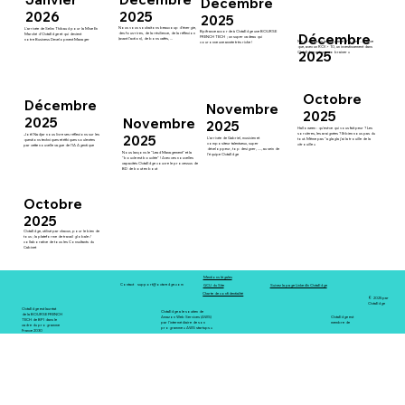
Décembre
2025
2026
2025
Nous vous souhaitons beaucoup d’énergie,
L'arrivée de
Selim Thibaud
pour la M
ise En
Bpifrance accorde à OctaEdge une BOURSE
Décembre
des fous-rires, de la résilience, de la réflexion
Marché d'OctaEdge et qui devient
FRENCH TECH ; un super cadeau qui
(avant l’action), de bons cafés, ...
notre
Business Development Manager
Nous n’avions jamais parlé d’argent ... parce
couronne une année très riche !
que, avec un ROI > 10, un investissement dans
2025
OctaEdge est un « no brainer »
Octobre
Décembre
Novembre
2025
2025
Novembre
2025
Halloween
: qu'est-ce qui vous fait peur ? Les
sorcières, les araignées ? Et bien nous pas du
Joël Nadjar nous livre ses réflexions sur les
2025
L'arrivée de Gabriel, musicien et
tout. Même pas "aglagla j'ai la trouille de la
questions techniques et éthiques soulevées
compositeur talentueux, super
citrouille »
par cette nouvelle vague de l'IA Agentique
développeur, top designer, ...., au sein de
Nous lançons le "Lead Management" et la
l'équipe OctaEdge
"boucle est bouclée" ! Avec ces nouvelles
capacités OctaEdge couvre le processus de
BD de bout en bout
Octobre
2025
OctaEdge, u
tilisé par chacun, pour le bien de
tous ; la plateforme de travail globale /
collaborative de tous les Consultants du
Cabinet
Mentions légales
support@octa-edge.com
Contact
GCU du Site
Suivez la page LinkedIn OctaEdge
On parle de nous ...
Charte de confidentialité
© 2025 par
OctaEdge
OctaEdge est lauréat
OctaEdge a le soutien de
de la BOURSE FRENCH
Amazon Web Services (AWS)
OctaEdge est
TECH de BPI dans le
par l'intermédiaire de son
membre de
cadre du programme
programme « AWS startups »
France 2030