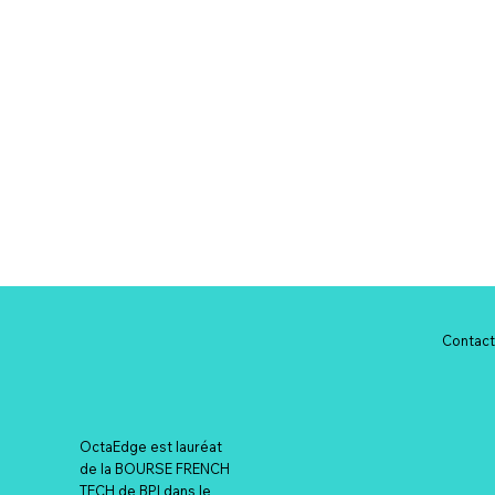
Contac
OctaEdge est lauréat
de la BOURSE FRENCH
TECH de BPI dans le