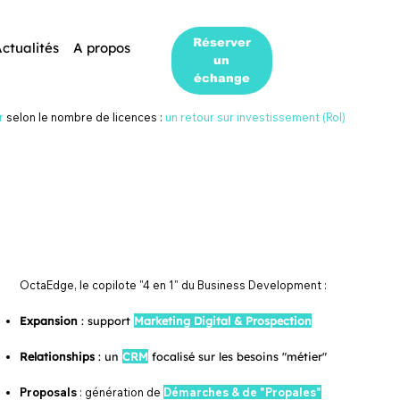
Réserver
ctualités
A propos
un
échange
ur
ur
selon le nombre de licences :
selon le nombre de licences :
un retour sur investissement (RoI)
un retour sur investissement (RoI)
OctaEdge, le copilote "4 en 1" du Business Development :
OctaEdge, le copilote "4 en 1" du Business Development :
Expansion
Expansion
: support
: support
Marketing Digital & Prospection
Marketing Digital & Prospection
Relationships
Relationships
: un
: un
CRM
CRM
focalisé sur les besoins "métier"
focalisé sur les besoins "métier"
Proposals
Proposals
: génération de
: génération de
Démarches & de "Propales"
Démarches & de "Propales"