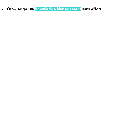
Knowledge
Knowledge
: un
: un
Knowledge Management
Knowledge Management
sans effort
sans effort