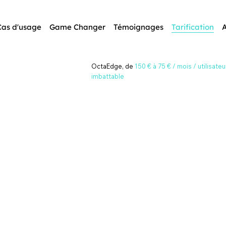
Cas d'usage
Game Changer
Témoignages
Tarification
A
OctaEdge, de
OctaEdge, de
150 € à 75 € / mois / utilisate
150 € à 75 € / mois / utilisate
imbattable
imbattable