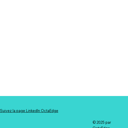
Suivez la page LinkedIn OctaEdge
© 2025 par