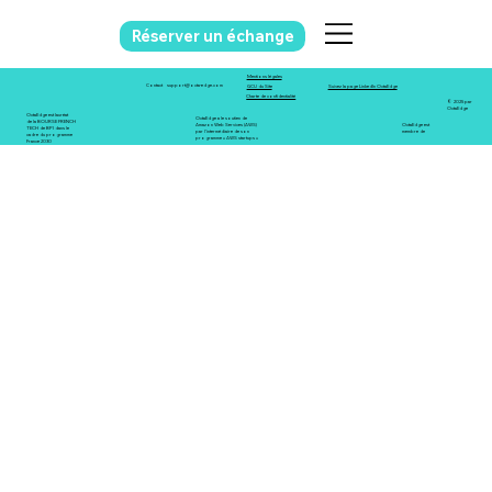
Réserver un échange
Mentions légales
support@octa-edge.com
Contact
GCU du Site
Suivez la page LinkedIn OctaEdge
Charte de confidentialité
© 2025 par
OctaEdge
OctaEdge est lauréat
OctaEdge a le soutien de
de la BOURSE FRENCH
Amazon Web Services (AWS)
OctaEdge est
TECH de BPI dans le
par l'intermédiaire de son
membre de
cadre du programme
programme « AWS startups »
France 2030